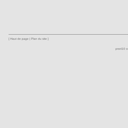
[
Haut de page
|
Plan du site
]
prsnl10 