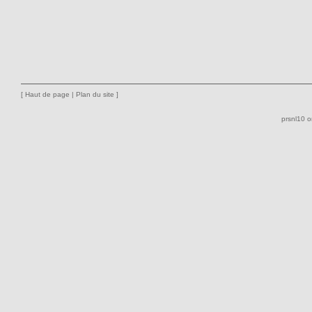
[
Haut de page
|
Plan du site
]
prsnl10 