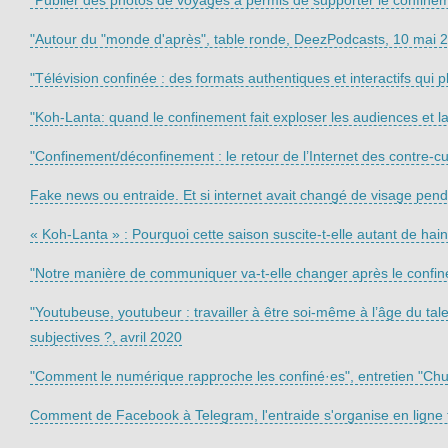
"Autour du "monde d'après", table ronde, DeezPodcasts, 10 mai 
"Télévision confinée : des formats authentiques et interactifs qui 
"Koh-Lanta: quand le confinement fait exploser les audiences et l
"Confinement/déconfinement : le retour de l’Internet des contre-cul
Fake news ou entraide. Et si internet avait changé de visage pen
« Koh-Lanta » : Pourquoi cette saison suscite-t-elle autant de hain
"Notre manière de communiquer va-t-elle changer après le confine
"Youtubeuse, youtubeur : travailler à être soi-même à l’âge du tal
subjectives ?, avril 2020
"Comment le numérique rapproche les confiné·es", entretien "Chut
Comment de Facebook à Telegram, l'entraide s'organise en ligne f