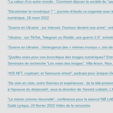
"La valeur d’un autre monde - Comment déjouer la société du “san
"Décoloniser le numérique ? ", journée d'étude co-organisé avec le
numérique, 18 mars 2022
"Guerre en Ukraine : sur Internet, l’humour devient une arme", e
"Ukraine : sur TikTok, Telegram ou Reddit, une guerre 2.0", entre
"Guerre en Ukraine : l’émergence des « mèmes moraux », loin de 
"Quelles voies pour une écocritique des images numériques? Entre
Séminaire de recherche "Les voies des images", Villa Arson, Nice,
"#25 NFT, cryptoart, et Samouraï virtuel", podcast pour Josquin D
"De visio en visio, entre théories et expériences : de la télé-pr
à l'épreuve du distanciel//, sous la direction de Yannick Lebtahi, 
"Le mème comme ritournelle", conférence pour la séance"NØ LAB : 
Gaité Lyrique, 24 février 2022
Vidéo de la rencontre