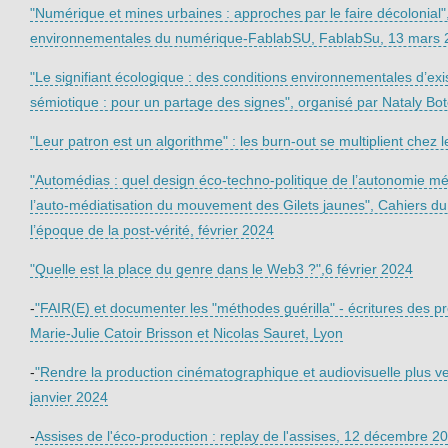
"Numérique et mines urbaines : approches par le faire décolonial"
environnementales du numérique-FablabSU, FablabSu, 13 mars 2
"Le signifiant écologique : des conditions environnementales d’e
sémiotique : pour un partage des signes", organisé par Nataly Bot
"Leur patron est un algorithme" : les burn-out se multiplient chez 
"Automédias : quel design éco-techno-politique de l’autonomie mé
l’auto-médiatisation du mouvement des Gilets jaunes", Cahiers du
l’époque de la post-vérité, février 2024
"Quelle est la place du genre dans le Web3 ?",6 février 2024
-
"FAIR(E) et documenter les "méthodes guérilla" - écritures des p
Marie-Julie Catoir Brisson et Nicolas Sauret, Lyon
-
"Rendre la production cinématographique et audiovisuelle plus vert
janvier 2024
-
Assises de l'éco-production : replay de l'assises, 12 décembre 