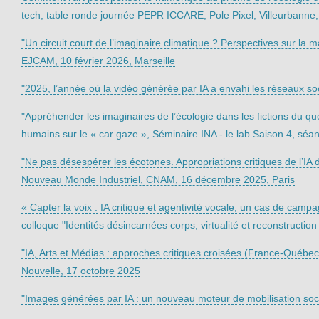
tech, table ronde journée PEPR ICCARE, Pole Pixel, Villeurbanne
"Un circuit court de l’imaginaire climatique ? Perspectives sur la ma
EJCAM, 10 février 2026, Marseille
"2025, l’année où la vidéo générée par IA a envahi les réseaux s
"Appréhender les imaginaires de l’écologie dans les fictions du qu
humains sur le « car gaze », Séminaire INA - le lab Saison 4, séan
"Ne pas désespérer les écotones. Appropriations critiques de l’IA d
Nouveau Monde Industriel, CNAM, 16 décembre 2025, Paris
« Capter la voix : IA critique et agentivité vocale, un cas de camp
colloque "Identités désincarnées corps, virtualité et reconstruct
"IA, Arts et Médias : approches critiques croisées (France-Québec
Nouvelle, 17 octobre 2025
"Images générées par IA : un nouveau moteur de mobilisation soci