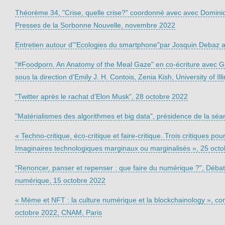
Théorème 34, "Crise, quelle crise?" coordonné avec avec Dom
Presses de la Sorbonne Nouvelle, novembre 2022
Entretien autour d'"Ecologies du smartphone"par Josquin Debaz
"#Foodporn. An Anatomy of the Meal Gaze" en co-écriture avec Gab
sous la direction d'Emily J. H. Contois, Zenia Kish, University of Il
"Twitter après le rachat d'Elon Musk", 28 octobre 2022
"Matérialismes des algorithmes et big data", présidence de la séa
« Techno-critique, éco-critique et faire-critique. Trois critiques
Imaginaires technologiques marginaux ou marginalisés », 25 oc
"Renoncer, panser et repenser : que faire du numérique ?", Débat 
numérique, 15 octobre 2022
« Mème et NFT : la culture numérique et la blockchainology », co
octobre 2022, CNAM, Paris