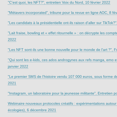
"C’est quoi, les NFT?", entretien Voix du Nord, 10 février 2022
"Métavers incorporated", tribune pour la revue en ligne AOC, 8 fé
"Les candidats à la présidentielle ont-ils raison d'aller sur TikTok?"
"Lait fraise, bowling et « effet ritournelle » : on décrypte les com
2022
"Les NFT sont-ils une bonne nouvelle pour le monde de l'art ?", F
"Qui sont les e-kids, ces ados androgynes aux refs manga, emo et
janvier 2022
"Le premier SMS de l'histoire vendu 107 000 euros, sous forme de
2021
"Instagram, un laboratoire pour la jeunesse militante", Entretien
Webinaire nouveaux protocoles créatifs : expérimentations autour d
écologies), 6 décembre 2021