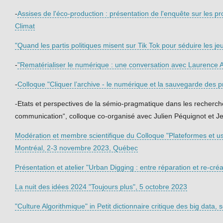
-
Assises de l'éco-production : présentation de l'enquête sur les 
Climat
"Quand les partis politiques misent sur Tik Tok pour séduire les je
-
"Rematérialiser le numérique : une conversation avec Laurence A
-
Colloque "Cliquer l’archive - le numérique et la sauvegarde des 
-Etats et perspectives de la sémio-pragmatique dans les recherche
communication“, colloque co-organisé avec Julien Péquignot et J
Modération et membre scientifique du Colloque "Plateformes et usa
Montréal, 2-3 novembre 2023, Québec
Présentation et atelier "Urban Digging : entre réparation et re-cr
La nuit des idées 2024 "Toujours plus", 5 octobre 2023
"Culture Algorithmique" in Petit dictionnaire critique des big data,