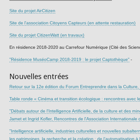
Site du projet AirCitizen
Site de l'association Citoyens Capteurs (en attente restauration)
Site du projet CitizenWatt (en travaux)
En résidence 2018-2020 au Carrefour Numérique (Cité des Scienc
"Résidence MuséoCamp 2018-2019 : le projet Captothèque"
-
Nouvelles entrées
Retour sur la 12e édition du Forum Entreprendre dans la Culture, 8
Table ronde « Cinéma et transition écologique : rencontres avec le
"Débats autour de l'Intelligence Artificielle, de la culture et des m
Jamet et Ingrid Kofler, Rencontres de l'Association Internationa
"Intelligence artificielle, industries culturelles et nouvelles subal
les patrimoines, la recherche et la création : de l’automatisatio