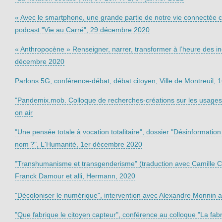
« Avec le smartphone, une grande partie de notre vie connectée c
podcast "Vie au Carré", 29 décembre 2020
« Anthropocène » Renseigner, narrer, transformer à l’heure des in
décembre 2020
Parlons 5G, conférence-débat, débat citoyen, Ville de Montreuil,
"Pandemix.mob. Colloque de recherches-créations sur les usage
on air
"Une pensée totale à vocation totalitaire", dossier "Désinformation
nom ?", L'Humanité, 1er décembre 2020
"Transhumanisme et transgenderisme" (traduction avec Camille Ch
Franck Damour et alli, Hermann, 2020
"Décoloniser le numérique", intervention avec Alexandre Monnin 
"Que fabrique le citoyen capteur", conférence au colloque "La fabr