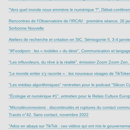
"Vers quel monde nous emmène le numérique ?", Débat-conférence
Rencontres de l'Observatoire de l'IRCAV : première séance, 26 jan
Sorbonne Nouvelle
Ateliers de recherche et création en SIC, Sémiogonie II, 3-4 janv
"#Foodporn : les « mobiles » du désir", Communication et langag
"Les influvoleurs, du rêve à la réalité", émission Zoom Zoom Zen
"Le monde entier s’y raconte » : les nouveaux visages de TikTok
"Les médias algorithmiques" <entretien pour le podcast "Silicon 
"Écologie et numérique #1", entretien pour le Relais Culture Eur
"Microdéconnexions : discontinuités et ruptures du contact comm
Tracés n°42. Sans contact, novembre 2022
"Ados en abaya sur TikTok : ces vidéos qui ont mis le gouverneme