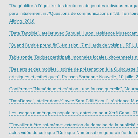
"Du géofiltre à l'égofiltre: les territoires de jeu des individus-mar
paru initialement in //Questions de communications n°38. Territoi
Alloing, 2018
"Data Tangible", atelier avec Samuel Huron, résidence Museocamp, 
"Quand l'amitié prend fin", émission "7 milliards de voisins", RFI, 1
Table ronde "Budget participatif, monnaies locales, citoyennetés nu
"Des arts et des mobiles", soirée de présentation à la Guinguet
artistiques et esthétiques", Presses Sorbonne Nouvelle, 10 juillet 
Conférence "Numérique et création : une fausse querelle", "Journé
"DataDanse", atelier dansé" avec Sara Fdili Alaoui", résidence M
Les usages numériques populaires, entretien pour Xerfi Canal, 07
"Travailler à être soi-même: extension du domaine de la publicité 
actes vidéo du colloque "Colloque Numérisation généralisée de la