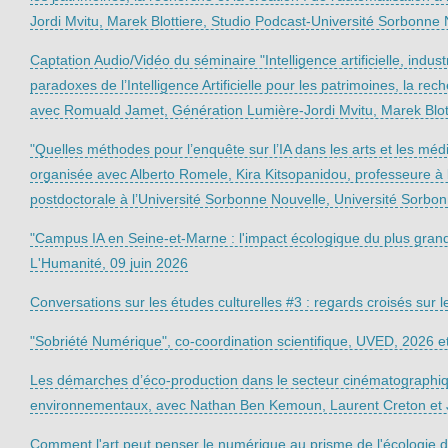
Jordi Mvitu, Marek Blottiere, Studio Podcast-Université Sorbonne 
Captation Audio/Vidéo du séminaire "Intelligence artificielle, indu
paradoxes de l’Intelligence Artificielle pour les patrimoines, la rec
avec Romuald Jamet, Génération Lumière-Jordi Mvitu, Marek Blott
"Quelles méthodes pour l’enquête sur l’IA dans les arts et les méd
organisée avec Alberto Romele, Kira Kitsopanidou, professeure à
postdoctorale à l’Université Sorbonne Nouvelle, Université Sorbon
"Campus IA en Seine-et-Marne : l'impact écologique du plus grand
L'Humanité, 09 juin 2026
Conversations sur les études culturelles #3 : regards croisés sur l
"Sobriété Numérique", co-coordination scientifique, UVED, 2026 e
Les démarches d’éco-production dans le secteur cinématographiqu
environnementaux, avec Nathan Ben Kemoun, Laurent Creton et J
Comment l'art peut penser le numérique au prisme de l'écologie