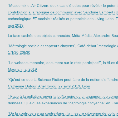
"Museomix et Air Citizen: deux cas d’études pour révéler le poten
contribution à la fabrique de communs" avec Sandrine Lambert (Uni
technologique ET sociale : réalités et potentiels des Living Lab
mai 2019
La face cachée des objets connectés, Méta Média, Alexandre Bou
"Métrologie sociale et capteurs citoyens", Café-débat “métrologie
17h30-20h30
"Le webdocumentaire, document sur le récit participatif", in //Les 
Magris, mai 2019
"Qu'est-ce que la Science Fiction peut faire de la notion d'effondr
Catherine Dufour, Ariel Kyrou, 27 avril 2019, Lyon
" Face à la pollution, ouvrir la boîte noire du changement de compor
données. Quelques expériences de "captologie citoyenne" en Franc
"De la controverse au contre-faire : la mesure citoyenne de pollut