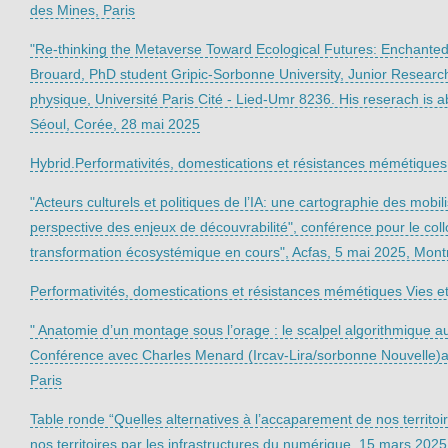
des Mines, Paris
"Re-thinking the Metaverse Toward Ecological Futures: Enchante
Brouard, PhD student Gripic-Sorbonne University, Junior Research
physique, Université Paris Cité - Lied-Umr 8236. His reserach is a
Séoul, Corée, 28 mai 2025
Hybrid.Performativités, domestications et résistances mémétiques 
"Acteurs culturels et politiques de l’IA: une cartographie des mobi
perspective des enjeux de découvrabilité", conférence pour le collo
transformation écosystémique en cours", Acfas, 5 mai 2025, Mont
Performativités, domestications et résistances mémétiques Vies et
" Anatomie d’un montage sous l’orage : le scalpel algorithmique au
Conférence avec Charles Menard (Ircav-Lira/sorbonne Nouvelle)au
Paris
Table ronde “Quelles alternatives à l’accaparement de nos territ
nos territoires par les infrastructures du numérique, 15 mars 2025