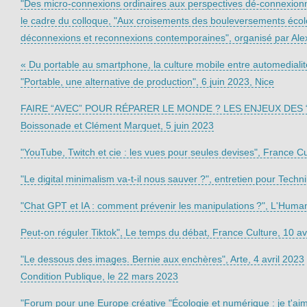
"Des micro-connexions ordinaires aux perspectives dé-connexionni
le cadre du colloque, "Aux croisements des bouleversements écol
déconnexions et reconnexions contemporaines", organisé par Ale
« Du portable au smartphone, la culture mobile entre automedialit
"Portable, une alternative de production", 6 juin 2023, Nice
FAIRE “AVEC” POUR RÉPARER LE MONDE ? LES ENJEUX DES “C
Boissonade et Clément Marquet, 5 juin 2023
"YouTube, Twitch et cie : les vues pour seules devises", France C
"Le digital minimalism va-t-il nous sauver ?", entretien pour Techni
"Chat GPT et IA : comment prévenir les manipulations ?", L'Humani
Peut-on réguler Tiktok", Le temps du débat, France Culture, 10 av
"Le dessous des images. Bernie aux enchères", Arte, 4 avril 2023
Condition Publique, le 22 mars 2023
"Forum pour une Europe créative "Écologie et numérique : je t'ai