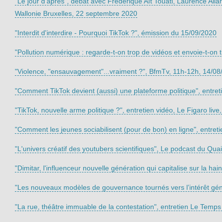
"Le jour d'après", débat avec Frédérique Aït Touati, Laurence Allar
Wallonie Bruxelles, 22 septembre 2020
"Interdit d'interdire - Pourquoi TikTok ?", émission du 15/09/2020
"Pollution numérique : regarde-t-on trop de vidéos et envoie-t-on t
"Violence, "ensauvagement"...vraiment ?", BfmTv, 11h-12h, 14/08
"Comment TikTok devient (aussi) une plateforme politique", entreti
"TikTok, nouvelle arme politique ?", entretien vidéo, Le Figaro live,
"Comment les jeunes sociabilisent (pour de bon) en ligne", entretien 
"L'univers créatif des youtubers scientifiques", Le podcast du Quai 
"Dimitar, l'influenceur nouvelle génération qui capitalise sur la hain
"Les nouveaux modèles de gouvernance tournés vers l’intérêt génér
"La rue, théâtre immuable de la contestation", entretien Le Temps a