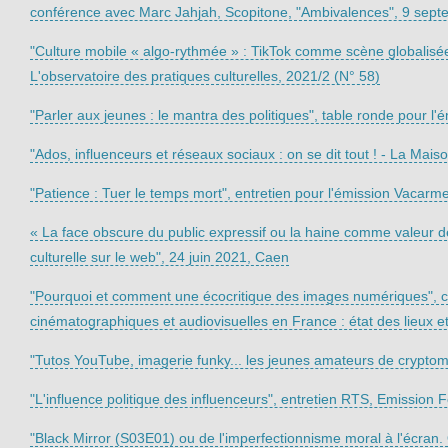
conférence avec Marc Jahjah, Scopitone, "Ambivalences", 9 sep
"Culture mobile « algo-rythmée » : TikTok comme scène globalisée 
L'observatoire des pratiques culturelles, 2021/2 (N° 58)
"Parler aux jeunes : le mantra des politiques", table ronde pour l'
"Ados, influenceurs et réseaux sociaux : on se dit tout ! - La Mais
"Patience : Tuer le temps mort", entretien pour l'émission Vacarm
« La face obscure du public expressif ou la haine comme valeur de 
culturelle sur le web", 24 juin 2021, Caen
"Pourquoi et comment une écocritique des images numériques", con
cinématographiques et audiovisuelles en France : état des lieux e
"Tutos YouTube, imagerie funky... les jeunes amateurs de cryptom
"L'influence politique des influenceurs", entretien RTS, Emission
"Black Mirror (S03E01) ou de l'imperfectionnisme moral à l'écran.