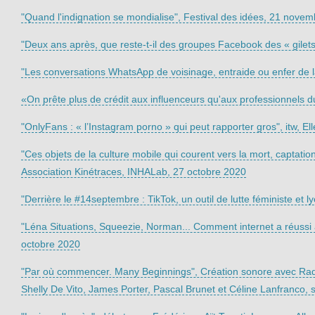
"Quand l'indignation se mondialise", Festival des idées, 21 nove
"Deux ans après, que reste-t-il des groupes Facebook des « gile
"Les conversations WhatsApp de voisinage, entraide ou enfer de
«On prête plus de crédit aux influenceurs qu'aux professionnels 
"OnlyFans : « l’Instagram porno » qui peut rapporter gros", itw, E
"Ces objets de la culture mobile qui courent vers la mort, captati
Association Kinétraces, INHALab, 27 octobre 2020
"Derrière le #14septembre : TikTok, un outil de lutte féministe et
"Léna Situations, Squeezie, Norman... Comment internet a réussi 
octobre 2020
"Par où commencer. Many Beginnings", Création sonore avec Ra
Shelly De Vito, James Porter, Pascal Brunet et Céline Lanfranco