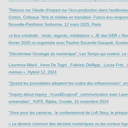
"Retours sur l'étude d'impact sur l'éco-production dans l'audiovis
Creton, Colloque "Arts et médias en transition. Futurs éco-respo
Nouvelle-Panthéon Sorbonne, 12 mars 2025, Paris
«L’éco-créativité : récits, regards, médiations », JE des GER 
février 2025 co-organisée avec Pauline Escande-Gauquié, Gustav
"Décoloniser l’écologie du numérique", Les Temps qui restent. L
Laurence Allard , Irene De Togni , Fabrizio Defilippi , Lucas Fritz
mèmes », Hybrid 12, 2024
"Quand les journalistes adoptent les codes des influenceuses", 
"Inquiry about inquiry : Ircav&Ecoprod", communication avec Laur
universities", YUFE, Rijeka, Croatie, 15 novembre 2024
"Vivre pour les caméras : le confessionnal de Loft Story, le préque
« Le devenir commun des déchets numériques ou les curieux hyper