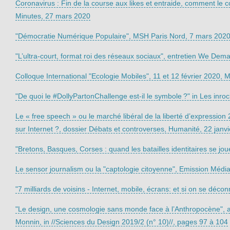
Coronavirus : Fin de la course aux likes et entraide, comment le co
Minutes, 27 mars 2020
"Démocratie Numérique Populaire", MSH Paris Nord, 7 mars 202
"L’ultra-court, format roi des réseaux sociaux", entretien We Dema
Colloque International "Ecologie Mobiles", 11 et 12 février 2020, 
"De quoi le #DollyPartonChallenge est-il le symbole ?" in Les inro
Le « free speech » ou le marché libéral de la liberté d’expression 
sur Internet ?, dossier Débats et controverses, Humanité, 22 janv
"Bretons, Basques, Corses : quand les batailles identitaires se jou
Le sensor journalism ou la "captologie citoyenne", Emission Médi
"7 milliards de voisins - Internet, mobile, écrans: et si on se déc
"Le design, une cosmologie sans monde face à l’Anthropocène", 
Monnin, in //Sciences du Design 2019/2 (n° 10)//, pages 97 à 104