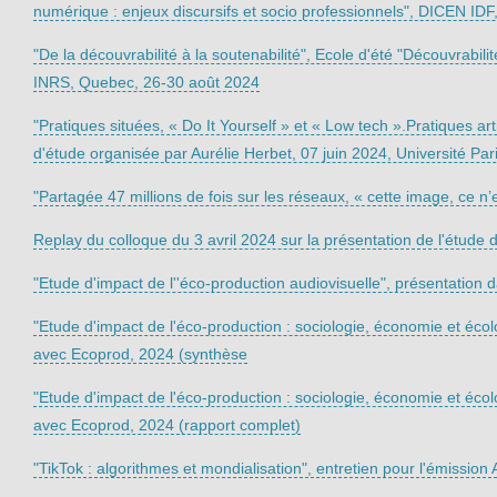
numérique : enjeux discursifs et socio professionnels", DICEN ID
"De la découvrabilité à la soutenabilité", Ecole d'été "Découvrab
INRS, Quebec, 26-30 août 2024
"Pratiques situées, « Do It Yourself » et « Low tech ».Pratiques a
d'étude organisée par Aurélie Herbet, 07 juin 2024, Université P
"Partagée 47 millions de fois sur les réseaux, « cette image, ce 
Replay du colloque du 3 avril 2024 sur la présentation de l'étude 
"Etude d'impact de l''éco-production audiovisuelle", présentation d
"Etude d'impact de l'éco-production : sociologie, économie et écol
avec Ecoprod, 2024 (synthèse
"Etude d'impact de l'éco-production : sociologie, économie et écol
avec Ecoprod, 2024 (rapport complet)
"TikTok : algorithmes et mondialisation", entretien pour l'émissio