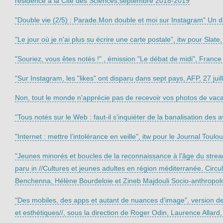
résidence à la Cité des Sciences,septembre 2018-2019
"Double vie (2/5) : Parade.Mon double et moi sur Instagram" Un 
"Le jour où je n'ai plus su écrire une carte postale", itw pour Sla
"Souriez, vous êtes notés !" , émission "Le débat de midi", France
"Sur Instagram, les "likes" ont disparu dans sept pays, AFP, 27 juil
Non, tout le monde n'apprécie pas de recevoir vos photos de vaca
"Tous notés sur le Web : faut-il s’inquiéter de la banalisation des a
"Internet : mettre l’intolérance en veille", itw pour le Journal Toulou
"Jeunes minorés et boucles de la reconnaissance à l'âge du stream 
paru in //Cultures et jeunes adultes en région méditerranée, Circula
Benchenna, Hélène Bourdeloie et Zineb Majdouli Socio-anthropo
"Des mobiles, des apps et autant de nuances d'image", version de t
et esthétiques//, sous la direction de Roger Odin, Laurence Allar