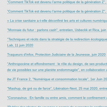
"Comment TikTok est devenu l’arme politique de la génération Z", 
"Comment TikTok est devenu l’arme politique de la génération Z", 
« La crise sanitaire a-t-elle déconfiné les arts et cultures numériq
"Monnaie du futur : parlons cash", entretien, Usbeckk et Rica, jui
"Techniques et récits dans la stratégie de la redirection écologiqu
Lab, 11 juin 2020
Traqueurs d'infox, Protection Judiciaire de la Jeunesse, juin 2020
"Anthropocène et effondrement : le rôle du design, de ses produ
de vie possibles sur une planète endommagée", en collaboration
itw JT France 2, "Numérique et consommation locale", 1er Juin 2
"Mashup, de gré ou de farce", Libération-Next, 25 mai 2020, entr
"Coronavirus : En famille ou entre amis, comment le confinement 
"Publier des photos de voyages a permis de supporter le confinem