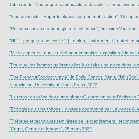
Table ronde "Numérique responsable et durable : si nous avions to
"#metooinceste : Regards pluriels sur une mobilisation", 16 septe
"Réseaux sociaux: amour, gloire et influence", émission Vacarme
"NFT : gadget ou nécessité ? | Le blob, l'extra-média", entretien po
"Micro-capteurs : quelle utilité pour connaitre l’exposition à la poll
"Pourquoi les femmes galèrent-elles à se faire une place dans le
"The French #Foodporn style", in Emily Contois, Xenia Kish (Eds.)
Negociation, University of Illinois Press, 2022
"Le retour en grâce des dumb phones", entretien pour l'émission 
"Ecologies du smartphone", ouvrage coordonné par Laurence Allar
"Théories et techniques féministes de l'engendrement : technofém
“Corps, Genres et Images”, 25 mars 2022