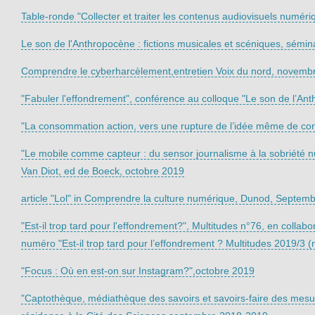
Table-ronde "Collecter et traiter les contenus audiovisuels numér
Le son de l'Anthropocène : fictions musicales et scéniques, sé
Comprendre le cyberharcèlement,entretien Voix du nord, novemb
"Fabuler l'effondrement", conférence au colloque "Le son de l’A
"La consommation action, vers une rupture de l’idée même de co
"Le mobile comme capteur : du sensor journalisme à la sobriété n
Van Diot, ed de Boeck, octobre 2019
article "Lol" in Comprendre la culture numérique, Dunod, Septem
"Est-il trop tard pour l'effondrement?", Multitudes n°76, en coll
numéro "Est-il trop tard pour l’effondrement ? Multitudes 2019/3 (
"Focus : Où en est-on sur Instagram?",octobre 2019
"Captothèque, médiathèque des savoirs et savoirs-faire des mesures