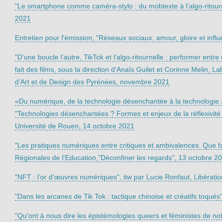
"Le smartphone comme caméra-stylo : du mobtexte à l’algo-ritourne
2021
Entretien pour l'émission, "Réseaux sociaux: amour, gloire et in
"D’une boucle l’autre, TikTok et l’algo-ritournelle : performer en
fait des films, sous la direction d'Anaîs Guilet et Corinne Melin, 
d’Art et de Design des Pyrénées, novembre 2021
«Du numérique, de la technologie désenchantée à la technologie zo
"Technologies désenchantées ? Formes et enjeux de la réflexivi
Université de Rouen, 14 octobre 2021
"Les pratiques numériques entre critiques et ambivalences. Que fa
Régionales de l'Education,"Déconfiner les regards", 13 octobre 2
"NFT : l’or d’œuvres numériques", itw par Lucie Ronfaut, Libérat
"Dans les arcanes de Tik Tok : tactique chinoise et créatifs toqu
"Qu'ont à nous dire les épistémologies queers et féministes de n