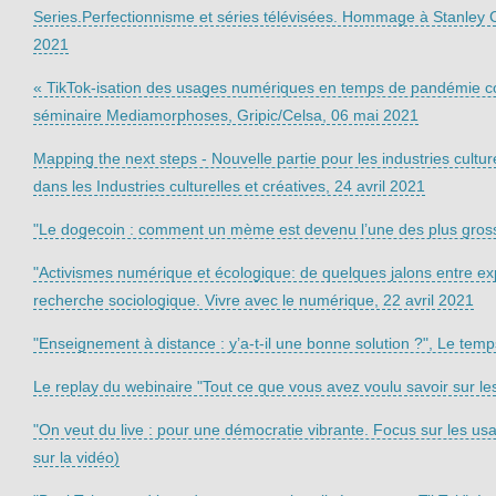
Series.Perfectionnisme et séries télévisées. Hommage à Stanley C
2021
« TikTok-isation des usages numériques en temps de pandémie con
séminaire Mediamorphoses, Gripic/Celsa, 06 mai 2021
Mapping the next steps - Nouvelle partie pour les industries cultu
dans les Industries culturelles et créatives, 24 avril 2021
"Le dogecoin : comment un mème est devenu l’une des plus gros
"Activismes numérique et écologique: de quelques jalons entre ex
recherche sociologique. Vivre avec le numérique, 22 avril 2021
"Enseignement à distance : y’a-t-il une bonne solution ?", Le temp
Le replay du webinaire "Tout ce que vous avez voulu savoir sur les 
"On veut du live : pour une démocratie vibrante. Focus sur les us
sur la vidéo)