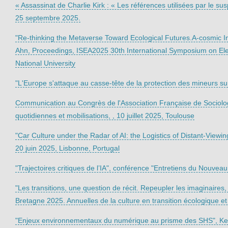
« Assassinat de Charlie Kirk : « Les références utilisées par le su
25 septembre 2025.
"Re-thinking the Metaverse Toward Ecological Futures.A-cosmic I
Ahn, Proceedings, ISEA2025 30th International Symposium on Elect
National University
"L'Europe s'attaque au casse-tête de la protection des mineurs sur 
Communication au Congrès de l'Association Française de Sociologi
quotidiennes et mobilisations, , 10 juillet 2025, Toulouse
"Car Culture under the Radar of AI: the Logistics of Distant-Vie
20 juin 2025, Lisbonne, Portugal
"Trajectoires critiques de l’IA", conférence "Entretiens du Nouvea
"Les transitions, une question de récit. Repeupler les imaginaires,
Bretagne 2025. Annuelles de la culture en transition écologique et 
"Enjeux environnementaux du numérique au prisme des SHS", Keyn