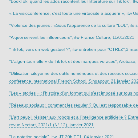
"BookTok, quand les ados racontent leur littérature sur TikTok", I
« La visioconférence, c’est toute une virtuosité à acquérir », itw 
"Violence des jeunes : «Sous l’apparence de la culture “LOL”, ils 
"A quoi servent les influenceurs", itw France Culture, 11/01/2021
"TikTok, vers un web gestuel ?", itw entretien pour "CTRLZ",3 ma
"L'algo-ritournelle » de TikTok et des marques voraces", Arobase, 
"Utilisation citoyenne des outils numériques et des réseaux socia
conférence International French School, Singapour, 21 janvier 20
"Les « stories » : l’histoire d’un format qui s’est imposé sur tous
"Réseaux sociaux : comment les réguler ? Qui est responsable des
"L’art peut-il résister aux robots et à l’intelligence artificielle 
revue Nectart, 2021/1 (N° 12), janvier 2021
"La notation sociale", itw, JT 20h TF1, 04 janvier 2021